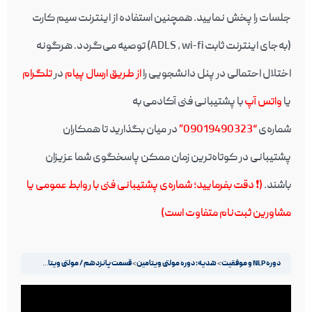
جلسات را پخش نمایید. همچنین استفاده از اینترنت سیم کارت
(به‌جای اینترنت ثابت ADLS , wi-fi) توصیه می‌گردد. هرگونه
اختلال احتمالی در پنل دانشجویی را
از طریق ارسال پیام
در
تلگرام
یا
واتس آپ
با پشتیبانی فنی آکادمی به
شماره‌ی
“09019490323”
در میان بگذارید تا همکاران
پشتیبانی در کوتاه‌ترین زمان ممکن پاسخگوی شما عزیزان
باشند.
(❗️ دقت بفرمایید؛ شماره‌ی پشتیبانی فنی با روابط عمومی یا
مشاورین ثبت‌نام متفاوت است)
دوره NLP و موفقیت
هدیه: دوره مولتی ویتامین
قسمت پانزدهم / مولتی ویتامین
نمایشگر
ویدیو