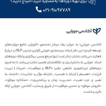
برای تهیه دوره‌ها؛ به مشاوره خرید احتیاج دارید؟
۰۲۱-۹۱۰۹۷۷۸۹
آکادمی حورایی؛ به عنوان یک مرکز تخصصی «آموزش جامع مهارت‌های
توسعه فردی» زیر نظر استاد سیدمجتبی حورایی (اولین مدرس NLP در ایران)
فعالیت می‌کند. شایان ذکر است تنها مرجع رسمی برگزاری و ارائه دوره‌های
استاد حورایی به دانشپذیران و علاقه‌مندان همین نشان می‌باشد. تا به امروز
دوره‌های غیرحضوری جامعی نظیر: «NLP و موفقیت»، «میراث | تربیت
فرزند»، «همسفر | ارتباط با همسر»، «ارتباط مؤثر و جذابیت»، «اعتماد به
نفس و عزت نفس»، «مدیریت زمان و برنامه‌ریزی»، «مذاکره موفق»،
«فروش موفق» و «مسیر موفقیت» از طریق وبسایت آکادمی حورایی ارائه
گردیده است.