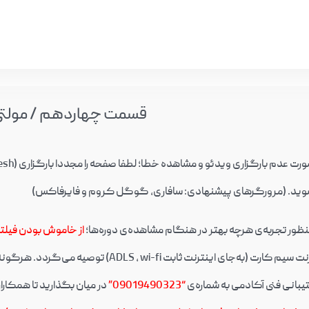
قسمت چهاردهم / مولتی
ید. (مرورگرهای پیشنهادی: سافاری، گوگل کروم و فایرفاکس)
نظور تجربه‌ی هرچه بهتر در هنگام مشاهده‌ی دوره‌ها؛
از خاموش بودن فیل
ی اینترنت ثابت ADLS , wi-fi) توصیه می‌گردد. هرگونه اختلال احتمالی در پنل دانشجویی را
یبانی فنی آکادمی به شماره‌ی
“09019490323”
در میان بگذارید تا همکار