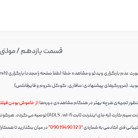
قسمت یازدهم / مولتی 
ید. (مرورگرهای پیشنهادی: سافاری، گوگل کروم و فایرفاکس)
نظور تجربه‌ی هرچه بهتر در هنگام مشاهده‌ی دوره‌ها؛
از خاموش بودن فیل
ی اینترنت ثابت ADLS , wi-fi) توصیه می‌گردد. هرگونه اختلال احتمالی در پنل دانشجویی را
یبانی فنی آکادمی به شماره‌ی
“09019490323”
در میان بگذارید تا همکار