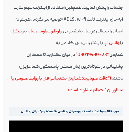
جلسات را پخش نمایید. همچنین استفاده از اینترنت سیم کارت
(به‌جای اینترنت ثابت ADLS , wi-fi) توصیه می‌گردد. هرگونه
اختلال احتمالی در پنل دانشجویی را
از طریق ارسال پیام
در
تلگرام
یا
واتس آپ
با پشتیبانی فنی آکادمی به
شماره‌ی
“09019490323”
در میان بگذارید تا همکاران
پشتیبانی در کوتاه‌ترین زمان ممکن پاسخگوی شما عزیزان
باشند.
(❗️ دقت بفرمایید؛ شماره‌ی پشتیبانی فنی با روابط عمومی یا
مشاورین ثبت‌نام متفاوت است)
دوره NLP و موفقیت
هدیه: دوره مولتی ویتامین
قسمت نهم / مولتی ویتامین
نمایشگر
ویدیو