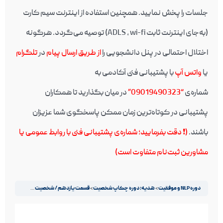
جلسات را پخش نمایید. همچنین استفاده از اینترنت سیم کارت
(به‌جای اینترنت ثابت ADLS , wi-fi) توصیه می‌گردد. هرگونه
اختلال احتمالی در پنل دانشجویی را
از طریق ارسال پیام
در
تلگرام
یا
واتس آپ
با پشتیبانی فنی آکادمی به
شماره‌ی
“09019490323”
در میان بگذارید تا همکاران
پشتیبانی در کوتاه‌ترین زمان ممکن پاسخگوی شما عزیزان
باشند.
(❗️ دقت بفرمایید؛ شماره‌ی پشتیبانی فنی با روابط عمومی یا
مشاورین ثبت‌نام متفاوت است)
دوره NLP و موفقیت
هدیه: دوره چکاپ شخصیت
قسمت یازدهم / شخصیت مضطرب
نمایشگر
ویدیو