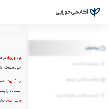
پیشخوان
یادآوری ۱
:
ویرایش مشخصات
خود مطمئن شو
مشاهده آنلاین دوره‌ها
یادآوری ۲
:
به‌م
استفاده از اینترنت سیم کارت (به‌جا
لایسنس‌های من (اسپات پلیر)
واتس آپ
با پشت