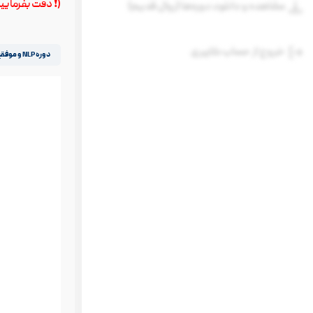
(❗️ دقت بفرمای
مشاهده و دانلود دوره‌ها (روال قدیم)
خروج از حساب کاربری
دوره NLP و موفقیت
نمایشگر
ویدیو