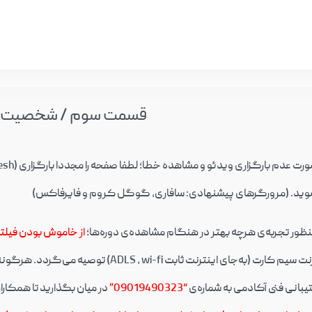
قسمت سوم / شخصیت 
ید. (مرورگرهای پیشنهادی: سافاری، گوگل کروم و فایرفاکس)
نظور تجربه‌ی هرچه بهتر در هنگام مشاهده‌ی دوره‌ها؛
از خاموش بودن فیل
ی اینترنت ثابت ADLS , wi-fi) توصیه می‌گردد. هرگونه اختلال احتمالی در پنل دانشجویی را
یبانی فنی آکادمی به شماره‌ی
“09019490323”
در میان بگذارید تا همکار