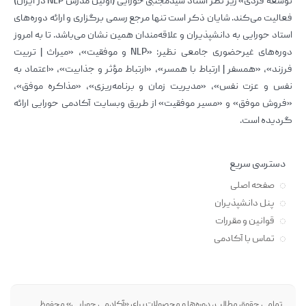
توسعه فردی» زیر نظر استاد سیدمجتبی حورایی (اولین مدرس NLP در ایران)
فعالیت می‌کند. شایان ذکر است تنها مرجع رسمی برگزاری و ارائه دوره‌های
استاد حورایی به دانشپذیران و علاقه‌مندان همین نشان می‌باشد. تا به امروز
دوره‌های غیرحضوری جامعی نظیر: «NLP و موفقیت»، «میراث | تربیت
فرزند»، «همسفر | ارتباط با همسر»، «ارتباط مؤثر و جذابیت»، «اعتماد به
نفس و عزت نفس»، «مدیریت زمان و برنامه‌ریزی»، «مذاکره موفق»،
«فروش موفق» و «مسیر موفقیت» از طریق وبسایت آکادمی حورایی ارائه
گردیده است.
دسترسی سریع
صفحه اصلی
پنل دانشپذیران
قوانین و مقررات
تماس با آکادمی
تمامی حقوق مطالب، دوره‌ها و محصولات برای «آکادمی حورایی» محفوظ