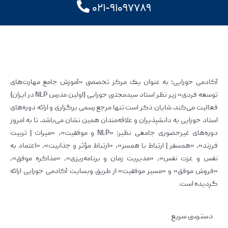
۰۲۱-۹۱۰۹۷۷۸۹
آکادمی حورایی؛ به عنوان یک مرکز تخصصی «آموزش جامع مهارت‌های
توسعه فردی» زیر نظر استاد سیدمجتبی حورایی (اولین مدرس NLP در ایران)
فعالیت می‌کند. شایان ذکر است تنها مرجع رسمی برگزاری و ارائه دوره‌های
استاد حورایی به دانشپذیران و علاقه‌مندان همین نشان می‌باشد. تا به امروز
دوره‌های غیرحضوری جامعی نظیر: «NLP و موفقیت»، «میراث | تربیت
فرزند»، «همسفر | ارتباط با همسر»، «ارتباط مؤثر و جذابیت»، «اعتماد به
نفس و عزت نفس»، «مدیریت زمان و برنامه‌ریزی»، «مذاکره موفق»،
«فروش موفق» و «مسیر موفقیت» از طریق وبسایت آکادمی حورایی ارائه
گردیده است.
دسترسی سریع