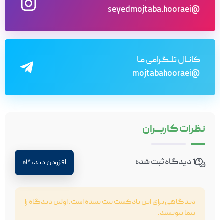
@seyedmojtaba.hooraei
کانـال تلـگرامی مـا
@mojtabahooraei
نظرات
کاربـــران
1 دیدگاه ثبت شده
افزودن دیدگاه
دیدگاهی برای این پادکست ثبت نشده است. اولین دیدگاه را
شما بنویسید.