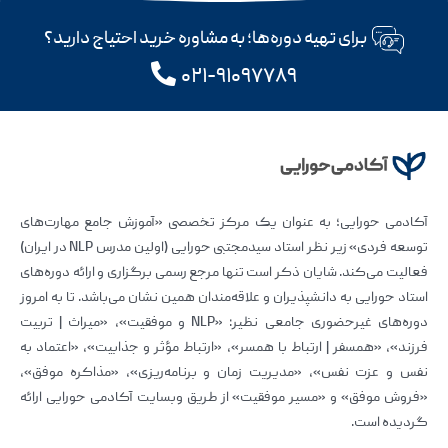
برای تهیه دوره‌ها؛ به مشاوره خرید احتیاج دارید؟
۰۲۱-۹۱۰۹۷۷۸۹
آکادمی حورایی؛ به عنوان یک مرکز تخصصی «آموزش جامع مهارت‌های
توسعه فردی» زیر نظر استاد سیدمجتبی حورایی (اولین مدرس NLP در ایران)
فعالیت می‌کند. شایان ذکر است تنها مرجع رسمی برگزاری و ارائه دوره‌های
استاد حورایی به دانشپذیران و علاقه‌مندان همین نشان می‌باشد. تا به امروز
دوره‌های غیرحضوری جامعی نظیر: «NLP و موفقیت»، «میراث | تربیت
فرزند»، «همسفر | ارتباط با همسر»، «ارتباط مؤثر و جذابیت»، «اعتماد به
نفس و عزت نفس»، «مدیریت زمان و برنامه‌ریزی»، «مذاکره موفق»،
«فروش موفق» و «مسیر موفقیت» از طریق وبسایت آکادمی حورایی ارائه
گردیده است.