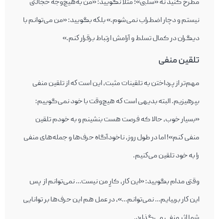
مطرح کنید نه «سلبی»؛ مثلاً نگویيد: «من به‌هیچ‌وجه خجالتی
نيستم و دچار اضطراب نمی‌شوم.» بلكه بگویيد: «من می‌توانم با
ديگران در کمال تسلط و آرامش ارتباط برقرار كنم.»
تلقين منفی
مهم‌تر از پرداختن به تلقینات مثبت، اين است كه از تلقين منفی
بپرهیزیم. البته بدیهی است كه هيچ‌وقت با خود نمی‌گوییم:
«بسیار خوب، حالا که فرصت هست بنشينم و به خودم تلقين
منفی كنم»! اما در طول روز، ناخودآگاه حرف‌ها و جمله‌های منفی
را به خود تلقين می‌كنيم.
وقتی مدام بگویيد: «اين كار، کارِ من نیست… نمی‌توانم از پس
اين كار بربيايم… نمی‌توانم…»، در عمل هم اين حرف‌ها بر توانايی
شما اثر منفی می‌گذارد.