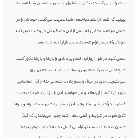
سخنرانی می‌كنيد؛ ديگران مشغول تشويق و تحسين شما هستند.
ببينيد كه همه از اعتمادبه‌نفس شما تعريف می‌كنند. خودتان را در
همان موقعيت‌هايی كه پيش از اين مضطربتان می‌کرد تصور كنيد.
درحالی‌كه بسيار آرام هستيد و سرشار از اعتماد به نفس.
سعی كنيد در طول روز اين تصاوير ذهنی را بارها و بارها تكرار كنيد.
هرچه اين تصورات دقيق‌تر و شفاف‌تر باشد، نتيجه‌ بهتری
می‌گيرید. حتی در خيال و تصورتان با کسانی که از آنان تقاضایی
دارید (یا شما را آزرده‌اند و می‌خواهید این را بازتاب دهید) صحبت
كنيد، با جرأت و شهامت. وقتی اين تصاوير ذهنی مثبت بارها و بارها
تكرار شود، در شرايط واقعی ذهن شما چنين می‌پندارد كه قبلاً
همين صحنه را با تسلط و آرامش كامل تجربه كرده و موفق بوده