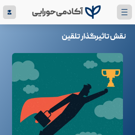
نقش تاثیرگذار تلقین