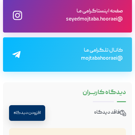
صفحه اینستاگرامی مـا
@seyedmojtaba.hooraei
کانـال تلـگرامی مـا
@mojtabahooraei
دیدگاه
کاربـــران
فاقد دیدگاه
افزودن دیدگاه