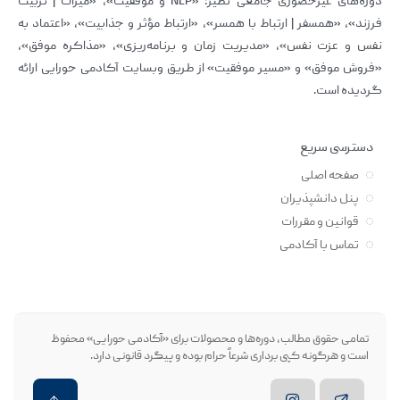
دوره‌های غیرحضوری جامعی نظیر: «NLP و موفقیت»، «میراث | تربیت
فرزند»، «همسفر | ارتباط با همسر»، «ارتباط مؤثر و جذابیت»، «اعتماد به
نفس و عزت نفس»، «مدیریت زمان و برنامه‌ریزی»، «مذاکره موفق»،
«فروش موفق» و «مسیر موفقیت» از طریق وبسایت آکادمی حورایی ارائه
گردیده است.
دسترسی سریع
صفحه اصلی
پنل دانشپذیران
قوانین و مقررات
تماس با آکادمی
تمامی حقوق مطالب، دوره‌ها و محصولات برای «آکادمی حورایی» محفوظ
است و هرگونه کپی برداری شرعاً حرام بوده و پیگرد قانونی دارد.