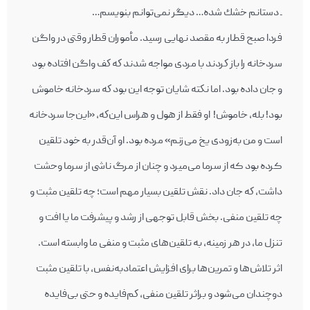
ـ دستانم خشك شده… ديگر نمی‌توانم بنويسم…
فردا صبح قطار به مقصد نهایی رسید. مأموران قطار وقتی در واگن
سردخانه را باز كردند با مردی مواجه شدند كه كف واگن افتاده بود
و جان داده بود. اما نكته‌ شایان توجه اين بود كه سردخانه خاموش
بود! بله، خاموش! او فقط از هول و هراس اين‌كه، «اين‌جا سردخانه
است و من به‌زودی يخ می‌زنم» مرده بود. او آن‌قدر به خود تلقين
کرده بود که از سرما می‌میرد و چنان از مرگ ناشی از سرما وحشت
داشت، كه جان داد. نقش تلقين بسيار مهم است؛ چه تلقين مثبت و
چه تلقين منفی. بخش قابل توجهی از رشد و پيشرفت ما يا افت و
تنزل ما، در هر زمينه، به تلقين‌های مثبت و منفی ما وابسته است.
اثر تلاش‌ها و تمرين‌ها برای افزايش اعتمادبه‌نفس، با تلقين مثبت‌
دوچندان می‌شود و براثر تلقين منفی، كم‌فایده و حتی بی‌فايده