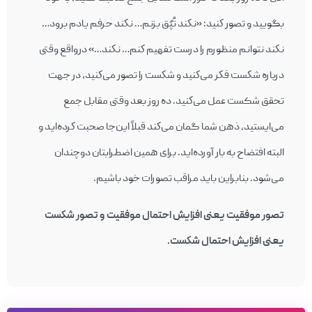
بگویید و تصور كنید: «نكند تُپُق بزنم… نكند حرفم يادم برود…
نكند نتوانم منظورم را درست تفهیم كنم… نكند…» درواقع وقتی
درباره‌ شكست فكر می‌كنيد و شكست را تصور می‌كنيد، در جهت
تحقق شکست عمل می‌كنيد. ده روز بعد وقتی مقابل جمع
می‌ايستید، ذهن شما گمان می‌كند قبلاً اين‌جا صحبت كرده‌ايد و
البته افتضاح به بار آورده‌ايد. برای همين اضطرابتان دوچندان
می‌شود. بنابراين باید مراقب تصورات خود باشيم.
تصور موفقيت يعنی افزايش احتمال موفقيت و تصور شكست
يعنی افزايش احتمال شكست.