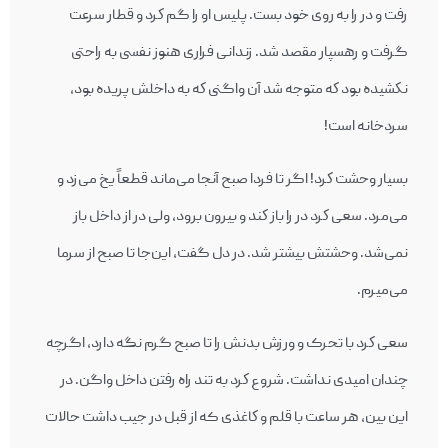
رفت و در را به روی خود بست. پليس او را گم كرد و قطار سرعت
گرفت و رهسپار مقصد شد. زندانی فراری هنوز نفسی به راحتی
نكشيده بود كه متوجه شد آن واگنی كه به داخلش پريده بود،
سردخانه است!
بسيار وحشت كرد! اگر تا فردا صبح آنجا می‌ماند قطعاً يخ می‌زد و
می‌مرد. سعی كرد در را باز كند و بيرون برود، ولی در از داخل باز
نمی‌شد. وحشتش بيشتر شد. در دل گفت، اين‌جا تا صبح از سرما
می‌ميرم.
سعی كرد با تحرک و ورزش بدنش را تا صبح گرم نگه دارد، اگرچه
چندان اميدی نداشت. شروع كرد به تند راه رفتن داخل واگن. در
این بین، هر ساعت با قلم و كاغذی که از قبل در جیب داشت حالات