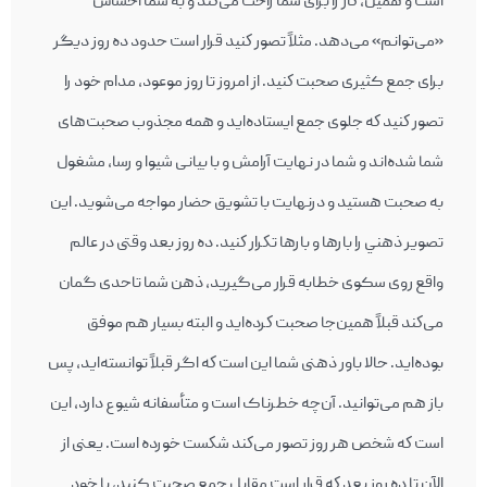
است و همين، كار را برای شما راحت می‌كند و به شما احساس
«می‌توانم» می‌دهد. مثلاً تصور كنيد قرار است حدود ده روز ديگر
برای جمع کثیری صحبت كنيد. از امروز تا روز موعود، مدام خود را
تصور كنيد كه جلوی جمع ايستاده‌ايد و همه مجذوب صحبت‌های
شما شده‌اند و شما در نهايت آرامش و با بيانی شیوا و رسا، مشغول
به صحبت هستيد و درنهايت با تشويق حضار مواجه می‌شويد. اين
تصوير ذهني را بارها و بارها تكرار كنيد. ده روز بعد وقتی در عالم
واقع روی سکوی خطابه قرار می‌گیرید، ذهن شما تاحدی گمان
می‌كند قبلاً همین‌جا صحبت كرده‌ايد و البته بسيار هم موفق
بوده‌ايد. حالا باور ذهنی شما اين است كه اگر قبلاً توانسته‌ايد، پس
باز هم می‌توانيد. آن‌چه خطرناک است و متأسفانه شيوع دارد، اين
است كه شخص هر روز تصور می‌كند شكست خورده است. يعنی از
الآن تا ده روز بعد كه قرار است مقابل جمع صحبت کنید، با خود