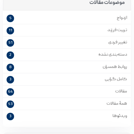
موضوعات مقالات
ازدواج
5
تربیت فرزند
11
تغییر فردی
51
دسته‌بندی نشده
2
روابط همسران
8
کامل گرایی
3
مقالات
64
همۀ مقالات
53
ویدئوها
3