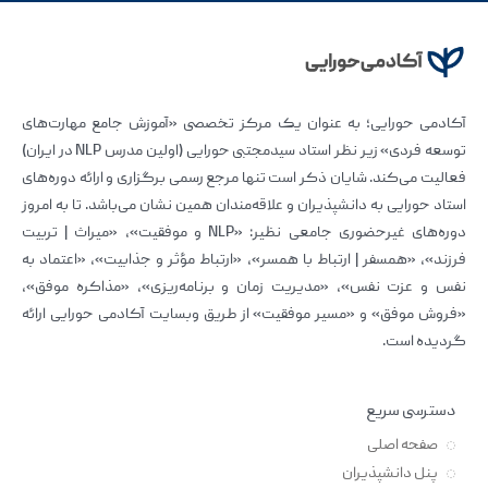
آکادمی حورایی؛ به عنوان یک مرکز تخصصی «آموزش جامع مهارت‌های
توسعه فردی» زیر نظر استاد سیدمجتبی حورایی (اولین مدرس NLP در ایران)
فعالیت می‌کند. شایان ذکر است تنها مرجع رسمی برگزاری و ارائه دوره‌های
استاد حورایی به دانشپذیران و علاقه‌مندان همین نشان می‌باشد. تا به امروز
دوره‌های غیرحضوری جامعی نظیر: «NLP و موفقیت»، «میراث | تربیت
فرزند»، «همسفر | ارتباط با همسر»، «ارتباط مؤثر و جذابیت»، «اعتماد به
نفس و عزت نفس»، «مدیریت زمان و برنامه‌ریزی»، «مذاکره موفق»،
«فروش موفق» و «مسیر موفقیت» از طریق وبسایت آکادمی حورایی ارائه
گردیده است.
دسترسی سریع
صفحه اصلی
پنل دانشپذیران