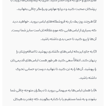
های قلبی و حتی به مرگ فکر کنيد. سری به بيمارستان‌ها بزنيد، با
پزشکان صحبت کنيد و درباره عوارض ويرانگر چاقی بخوانيد.
2) هرچند روز يک بار به فروشگاه‌های لباس برويد. خواهيد ديد
که بسياری از لباس‌هايی که مورد‌علاقه‌تان است سايز شما نيست،
آن‌ها را پرو کنيد تا حس بدی داشته باشيد.
3) به جای اين‌که لباس‌های گشادی بپوشيد تا اضافه‌وزنتان را
پنهان کند، اتفاقاً سعی کنيد هر طور هست لباس‌های قديمی‌تان
را بپوشيد. آن‌ها را به تن کنيد تا نتوانيد درست و حسابی تحرک
داشته باشيد.
4) با همان لباس‌ها به ميهمانی برويد تا ديگران متوجه چاقی شما
بشوند و به شما مستقيم يا با کنايه بگويند که چقدر بدهيکل