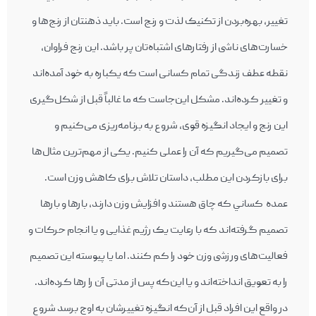
تغيير، بهره‌بردن از تکنيک لذت و رنج است. بايد ذهنتان از رنج‌ها و
خسارت‌های ناشی از رفتارهای اشتباه‌تان پر باشد. اين رنج فراوان،
نقطه عطف زندگی تمام کسانی است که يکباره به خود آمده‌اند
و تغيير کرده‌اند. مشکل اين‌جاست که ما غالباً قبل از شکل‌گيری
اين رنج و ايجاد انگيزه قوی، شروع به برنامه‌ريزی می‌کنيم و
تصميم می‌گيريم که آن را عملی کنيم. يکی از مهم‌ترين مثال‌ها
برای بازکردن اين مطلب، داستان تلاش برای کاهش وزن است.
عمده کساني که چاق هستند و افزايش وزن دارند، بارها و بارها
تصميم گرفته‌اند که با رعايت يک رژيم غذايی و يا انجام حرکات و
فعاليت‌های ورزشی وزن خود را کم کنند. اما يا پيوسته اين تصميم
را به تعويق انداخته‌اند و يا اين‌که پس از مدتی آن را رها کرده‌اند.
در واقع اين افراد قبل از آن‌که انگيزه تغييرشان به اوج برسد شروع