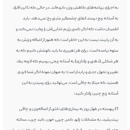
به اجرای برنامه‌های کاهش وزن کرده‌اند. در حالی که تا اين افراد
به آستانه رنج نرسند اتفاق چشمگير مثبتی رخ نمی‌دهد. بايد
اطمينان داشت که اگر کسی رژيم غذايی‌اش را رعايت نمی‌کند و
به آن پايبند نيست به اين خاطر است که هنوز از اضافه وزنش به
ستوه نيامده است. برای هر تغييری ما بايد کوشش کنيم که به
هر شکلی (ذهنی و رفتاری) به آستانه رنجی برسيم که لازمه يک
تغيير و تحول جدی و پايدار است؛ به عنوان نمونه اگر شما فردی
هستيد که مبتلا به چاقی است، می‌توانيد برای رسيدن به اين
آستانه رنج چنين رفتار کنيد:
1) پيوسته در طول روز به بيماری‌های ناشی از اضافه‌وزن و چاقی
بينديشيد، به مشکلات زانو، کمر، چربی خون، کبد چرب، سکته