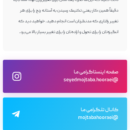
دقت کنيد که اين‌ها صرفاً يک مثال برای تغيير وزن بود. شما بايد
دقيقاً همين کار يعني تکنيک رسيدن به آستانه رنج را برای هر
تغيير رفتاری که مدنظرتان است انجام دهيد. خواهيد ديد که
انگيزه‌تان را برای تحول و اراده‌تان را برای تغيير بسيار بالا می‌برد.
صفحه اینستاگرامی مـا
@seyedmojtaba.hooraei
کانـال تلـگرامی مـا
@mojtabahooraei