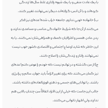
با يک عادت منفی و يا يک شيوه رفتاری غلط سال‌ها زندگی
کرده‌اند و با آن انس گرفته‌اند ديگر نمی‌توانند تغيير کنند.
ب) خانواده خوبي ندارم، جامعه خراب شده! عده‌ای نيز فکر
می‌کنند از آن‌جا که شرايط خانوادگی مناسب و مساعدی ندارند و
پدر، مادر، همسر و اطرافيان کمک و همراهی‌شان نمی‌کنند. يا به
اين خاطر که شايد اوضاع اجتماعی و اقتصادی کشور خوب نيست
نمی‌توانند رفتار و زندگی‌شان را اصلاح کنند.
ج) از من گذشته و در توانم نيست که خودم را عوض کنم! عده‌ای
نيز گمان می‌کنند که برای تغيير الزاماً بايد جوان، سالم و پرانرژی
باشند. يا توانايی‌های جسمی و ذهنی فوق‌العاده‌ای داشته باشند.
جالب اين‌جاست که خيلي از اين افراد اتفاقاً سن چندان بالايی هم
ندارند ولي اظهار ناتوانی می‌کنند.