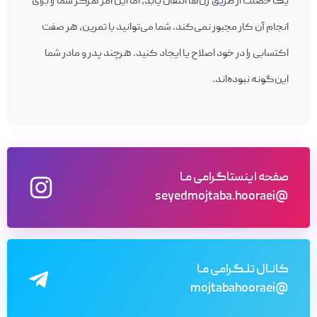
يک خصلت از طريق ژن‌ها انتقال يابد، اما اين امر هرگز شما را برای
انجام آن کار مجبور نمی‌کند. شما می‌توانيد با تمرين، هر صفت
اکتسابی را در خود اصلاح يا ايجاد کنيد. هرچند پدر و مادر شما
اين‌گونه نبوده‌اند.
صفحه اینستاگرامی مـا
@seyedmojtaba.hooraei
کانـال تلـگرامی مـا
@mojtabahooraei