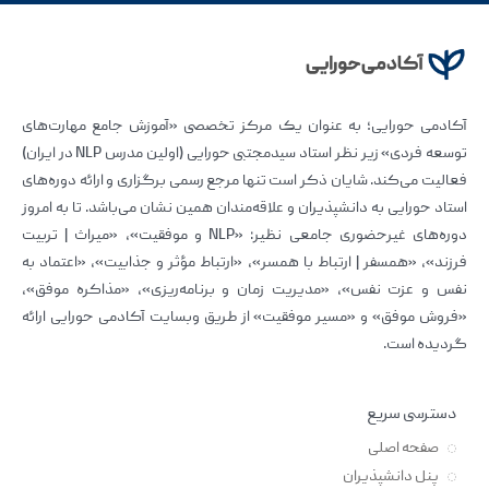
آکادمی حورایی؛ به عنوان یک مرکز تخصصی «آموزش جامع مهارت‌های
توسعه فردی» زیر نظر استاد سیدمجتبی حورایی (اولین مدرس NLP در ایران)
فعالیت می‌کند. شایان ذکر است تنها مرجع رسمی برگزاری و ارائه دوره‌های
استاد حورایی به دانشپذیران و علاقه‌مندان همین نشان می‌باشد. تا به امروز
دوره‌های غیرحضوری جامعی نظیر: «NLP و موفقیت»، «میراث | تربیت
فرزند»، «همسفر | ارتباط با همسر»، «ارتباط مؤثر و جذابیت»، «اعتماد به
نفس و عزت نفس»، «مدیریت زمان و برنامه‌ریزی»، «مذاکره موفق»،
«فروش موفق» و «مسیر موفقیت» از طریق وبسایت آکادمی حورایی ارائه
گردیده است.
دسترسی سریع
صفحه اصلی
پنل دانشپذیران