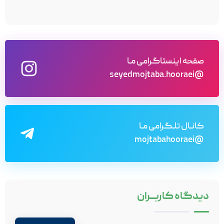
صفحه اینستاگرامی مـا
@seyedmojtaba.hooraei
کانـال تلـگرامی مـا
@mojtabahooraei
دیدگاه
کاربـــران