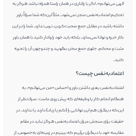
الهی می‌‎توانم»، اگر با رفتاری در همان راستا همراه نباشد هرگز به
تحکیم اعتمادبه‌نفس منجر نمی‌‎شود، مثلاً این‌که شما صرفاً باور
داشته باشید در مقابل جمع صحبت‌کردن، ترس ندارد، شما را در این
کار خبره و توانا نمی‌‎سازد، بلکه باید خود را وادار کنید با همان باور
مثبت و محکم، جلوی جمع سخن بگویید و چندوچون آن را تجربه
کنید.
اعتمادبه‌نفس چیست؟
اعتمادبه‌نفس یعنی داشتن باور و احساس «من می‌‎توانم»، به
هنگام انجام کار یا وظیفه‌ای که پیش روی ماست. صرف‌نظر از
این‌که دیگران هم این توانایی را (کم یا زیاد) دارند یا ندارند. در
حقیقت برای سنجش میزان اعتمادبه‌نفس هرگز نباید در مقام
مقایسه خود با دیگران برآییم که ببینیم در زمینه‌ای به‌خصوص، از