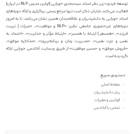
توسعه فردی» زیر نظر استاد سیدمجتبی حورایی (اولین مدرس NLP در ایران)
فعالیت می‌کند. شایان ذکر است تنها مرجع رسمی برگزاری و ارائه دوره‌های
استاد حورایی به دانشپذیران و علاقه‌مندان همین نشان می‌باشد. تا به امروز
دوره‌های غیرحضوری جامعی نظیر: «NLP و موفقیت»، «میراث | تربیت
فرزند»، «همسفر | ارتباط با همسر»، «ارتباط مؤثر و جذابیت»، «اعتماد به
نفس و عزت نفس»، «مدیریت زمان و برنامه‌ریزی»، «مذاکره موفق»،
«فروش موفق» و «مسیر موفقیت» از طریق وبسایت آکادمی حورایی ارائه
گردیده است.
دسترسی سریع
صفحه اصلی
پنل دانشپذیران
قوانین و مقررات
تماس با آکادمی