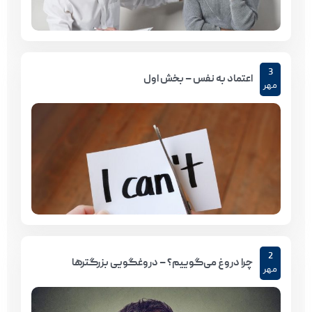
3
اعتماد به نفس – بخش اول
مهر
2
چرا دروغ می‌گوییم؟ – دروغگویی بزرگترها
مهر