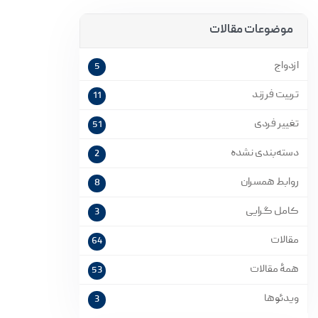
موضوعات مقالات
ازدواج
5
تربیت فرزند
11
تغییر فردی
51
دسته‌بندی نشده
2
روابط همسران
8
کامل گرایی
3
مقالات
64
همۀ مقالات
53
ویدئوها
3