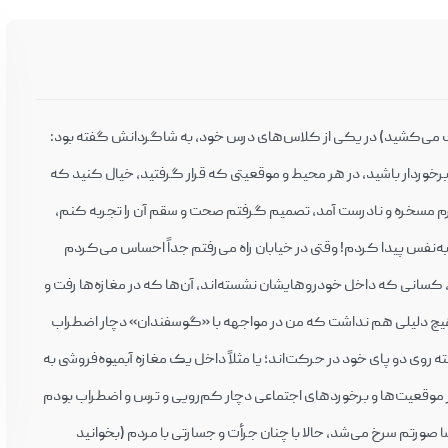
 می‌کشید) در یکی از کلاس‌های درس خود، به شاگردانش گفته بود:
برخوردار باشید، در هر محیط و موقعیتی که قرار گرفتید، خیال کنید که
رم مسخره و نادرست آمد، تصمیم گرفتم صحت و سقم آن را تجربه کنم،
ه‌نفس پیدا کردم! وقتی در خیابان راه می‌رفتم جداً احساس می‌کردم
همه کسانی که در پیاده‌روها در حال آمد و شد هستند، کسانی که داخل خودروهایشان نشسته‌اند، آن‌‎ها که در مغازه‌ها رفت و
هیچ دلیلی هم نداشت که من در مواجهه با «گوسفندان» دچار اضطراب
 روی دو پای خود در حرکت‌اند؛ یا مثلاً داخل یک مغازه آبمیوه‌فروشی به
خوردن شیرموز مشغول‎ند! من که تا قبل از آن، در خیلی از موقعیت‌ها و برخوردهای اجتماعی دچار کم‌‎رویی و ترس و اضطراب بودم
یا در موقعیت‌های خاص، قلبم به شدت می‌تپید و چه‌بسا صورتم سرخ می‌‎شد، حالا با چنان جرأت و جسارتی با مردم (بخوانید