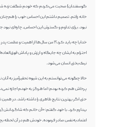
خانه رفتم. تصمیم داشتم این احساس خوب را هم‌چنان 
نبود. برای تداوم و گسترش این احساس، چاره‌ای نبود جز این‌‎که اعضای خانواده‌ام را نیز گوسفند ت
احترام به ایشان چه جایگاه و ارزش و پاداش فوق‌العاده
نیک‌بختی انسان می‌شود.
مع «مسیر موفقیت» |
تجربه‌نگاری «۲۱؛ درس زندگی» | (غیرحضوری)
حالا چگونه می‌توانستم به این شیوه تحقیرآمیز به آنان
تومان
رید
افزودن به سبد خرید
پرخ
0
6,000,000
بیدارم کرد. با خود گفتم: «آن خانم که شاگردانش ( و
اعتمادبه‌نفس صادر فرموده، خودش هم در آن لحظه بچه‌