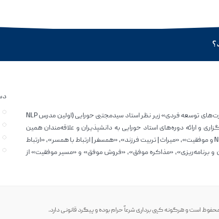
د؟
دس
آکادمی حورایی؛ به عنوان یک مرکز تخصصی «آموزش جامع مهارت‌های توسعه فردی» زیر نظر استاد سیدمجتبی حورایی (اولین مدرس NLP
اری و ارائه دوره‌های استاد حورایی به دانشپذیران و علاقه‌مندان همین
نشان می‌باشد. تا به امروز دوره‌های غیرحضوری جامعی نظیر: «NLP و موفقیت»، «میراث | تربیت فرزند»، «همسفر | ارتباط با همسر»، «ارتباط
 و برنامه‌ریزی»، «مذاکره موفق»، «فروش موفق» و «مسیر موفقیت» از
فوظ است و هرگونه کپی برداری شرعاً حرام بوده و پیگرد قانونی دارد.