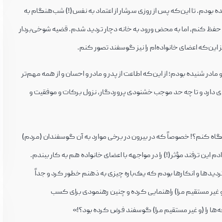
گوسفندان) صحبت می‌کردم که خودم شگفت‌زده شده بودم. تا این‌‎که پس از روزی سرشار از اعتماد به نفس(!) شب‌هنگام به
حفظ کنم، اما به محض ورود به خانه دچار تردید شدم. قضیه شوخی‌بردار
صور کنم.
خدایا چه باید کرد؟! من سال‌ها از اهمیت و عظمت پدر و مادر شنیده بودم؛ از این‌‎که اطاعت از پدر و مادر و احسان و از همه مهم‌تر
‌ای دارد و تا چه حد موجب خشنودی پروردگار، نزول برکات و موفقیت و
بسته‌ی آموزشی جامع «NLP و موفقیت» |
(غیرحضوری)
 نگاه کنم؟! خصوصاً که در بیرون در برخی موارد به آن گوسفندان (مردم)
تومان
تومان
افزودن به سبد خرید
اش هم کرده بودم؛ اما هرگز به خودم اجازه نمی‌‎دادم این ترفند مؤثر(!) را در مواجهه با اعضای خانواده هم به کار ببندم.
16,000,000
2,100,00
حتی اگر بهترین نتایج ظاهری را داشته باشد. در همین تردید‎ها و انکارها بودم که یک‌باره چیزی به ذهنم خطور کرد و جداً
 غیر مستقیم مرا) راهنمایی کرده و چنین رهنمودی برای کسب
ها را (و غیر مستقیم مرا) گوسفند فرض کرده بود؟!»