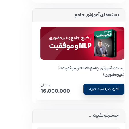
بسته‌های آموزشی جامع
بسته‌ی آموزشی جامع «میراث | تربیت فرزند» |
(غیرحضوری)
بسته‌ی آموزش
تومان
افزودن به سبد خرید
افزودن به س
12,000,000
جستجو کنید ...