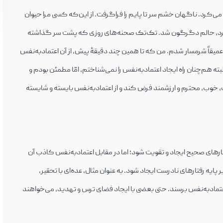
می‌کرد. ناگهان خشم سر تا پایم را فراگرفت. از این‌که کسی مرا حیوان
فرض کرده باشد برای آن‌که اعتمادبه‌نفس خود را بالا ببرد، حالم دگرگون شد. تک‌تک صحنه‌‎های روزی که پشت سر گذاشته
، عمیقاً شرمسار شدم. من که تا همین چند دقیقۀ پیش، از آن اعتمادبه‌نفس
کاذب، سرمست و مسرور بودم، به یک‌باره فرو ریختم. البته هم‌‎چنان راه ایجاد اعتمادبه‌نفس را نمی‌‎شناختم، امّا مطمئن بودم و
تواند انسان‌‎های دیگر را پاک، خوب، محترم و ارزشمند فرض کند و از اعتمادبه‌نفس بایسته و شایسته
تارهای صحیح ایجاد و تقویت شود؛ اما در مقابل اعتمادبه‌نفس کاذب آن
ایه رفتارهای نادرست ایجاد شود. به عنوان مثال، عده‌ای با تحقیر،
ض‌کردن دیگران می‌‎خواهند به اعتمادبه‌نفس برسند. حتی بعضی با ایجاد فضای ترس و تهدید، می‌خواهند