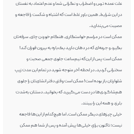
علت عمده‌ ترس و اضطراب و نگرانی شما و عدم اعتماد به نفستان
در اين شرايط، همين باور غلط است كه اشتباه و شكست را فاجعه و
مصيبت می‌پندارید.
ممكن است در مراسم خواستگاری، هنگام خوردن چای، سرفه‌تان
بگيرد و جرعه‌ای كه در دهان داريد يک‌باره به بيرون فوران كند!
ممكن است پس از اين‌كه نيم‌ساعت جلوی جمعی صحبت و
سخنرانی كرديد، در لحظه‌ آخر متوجه شويد در تمام اين مدت زيپ
شلوارتان باز بوده است! ممكن است وقتی دفتر انشای‌تان را جلوی
هم‌شاگردی‌ها در دست می‌گيرید كه بخوانيد، دستتان به‌شدت
بلرزد و همه این را ببينند.
خيلی چيزهای ديگر ممكن است، اما هيچ‌كدام از اين‌ها فاجعه
نيست؛ تاكنون براي خيلی‌ها پيش آمده و پس از شما هم ممكن