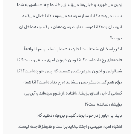
زمين می‌خوريد و خیلی‌ها می‌زنند زیر خنده! چه احساسی به شما
دست می‌دهد؟ آيا بسيار شرمنده می‌شويد؟ آيا خیال می‌كنيد
آبرويتان رفته؟ آيا دوست داريد زمين دهان باز كند و به داخل آن
برويد؟
اگر پاسختان مثبت است اجازه بدهید از شما بپرسم آيا واقعاً
فاجعه‌ای رخ داده است؟! آيا زمين خوردن امری طبيعی نيست؟ آيا
شما اولين و آخرين نفر در گیتی هستيد كه زمين خورده است؟! آيا
برای هيچ‌كس ديگر چنين پیشامدی رخ نداده است؟ آيا همه‌
كسانی كه اين اتفاق برايشان افتاده، از شرم مرده‌اند و آبرویی
برايشان نمانده است؟!
بايد اين باور را در خود ايجاد كنيد و پرورش دهيد كه:
اشتباه امری طبيعی و اجتناب‌ناپذير است و هرگز فاجعه نيست.