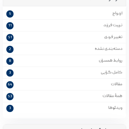
ازدواج
5
تربیت فرزند
11
تغییر فردی
51
دسته‌بندی نشده
2
روابط همسران
8
کامل گرایی
3
مقالات
64
همۀ مقالات
53
ویدئوها
3