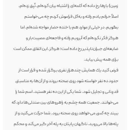
زمين) بارها رخ داده كه كلمه‌ای را اشتباه بيان كرده‌ام‎‎، تُپق زده‌ام،
اصلاً حرفم يادم رفته و به‌كل فراموش كردم چه می‌خواستم
بگويم. در خيلی از موارد هم با خنده‌ حضار مواجه شده‌ام. اما
هرگز فكر نكرده‌ام كه آبرويم رفته و فاجعه‌ای مصيبت‌بار و
ضايعه‌ای جبران‌ناپذیر رخ داده است؛ هرگز. اين اتفاق ممكن است
برای همه پيش بيايد.
فرض كنيد يك همايش چندهزار نفری برگزار شده و قرار است از
حدود ده نفر خواسته شود روی صحنه بروند و از آن‌ها به مناسبتی
قدردانی و تجليل شود. شما يكی از اين ده نفر هستيد. اسم شما را
می‌خوانند. جمعيت همه چشم به راهروهای بين صندلی‌ها دارد كه
ببيند چه كسی می‌خواهد روی صحنه برود. شما حركت می‌كنيد و از
پله‌ها بالا می‌رويد. ناگهان پايتان به پله‌ آخر گير می‌كند و محكم