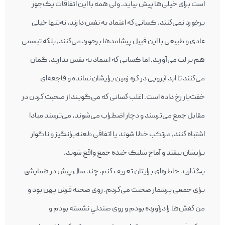
است برای خيلی‌ها پيش بيايد. ولی همه با اين اتفاقات يک‌جور
برخورد نمی‌كنند. کسانی كه اعتماد به نفس دارند، نه‌تنها خيلی
عادی و طبيعی با اين قبیل پیشامدها برخورد می‌كنند، بلكه تبسمی
هم بر لب می‌آورند. اما کسانی كه اعتماد به نفس ندارند، گمان
می‌كنند تا ابد آبرويی در كره‌ زمين برايشان نمانده و فاجعه‌ای
خفت‌بار رخ داده است. اغلب كسانی كه می‌گويند از صحبت كردن در
مقابل جمع می‌ترسند و دچار اضطراب می‌شوند، می‌ترسند مبادا
اشتباه كنند، مرتکب خطا شوند یا اتفاقی طعنه‌برانگیز و ناگوار
برایشان بیفتد و آماج شلیک خنده‌ جمع واقع شوند.
بگذاريد خاطره‌‌ای برايتان تعريف كنم. چند سال پيش در همايشی
برای جمعی پرشمار صحبت می‌كردم. روی صحنه فرش پهن بود و
من كفش‌ها را درآورده بودم و روی صندلي نشسته بودم و