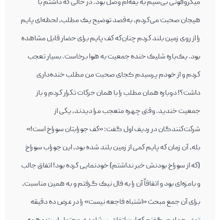
ميكروفونی بی‌سيم به يقه‌ام وصل بود. در حالی‌ كه داشتم با
هيجان صحبت می‌كردم، به‌قصد توضيح يک مطلب، لحظه‌ای پايم
را از روی زمين بلند كردم چنان‌كه كف پايم برای حضار قابل مشاهده
بود. يک‌باره شلیک خنده‌ جمعيت به هوا برخاست. بسيار تعجب
كردم و از خودم پرسیدم کجای صحبت من مطلب خنده‌داری
داشت؟! دوباره همان مطلب را با همان حركات تكرار كردم و باز
جمعيت خنديد. وقتی چهره‌ متعجب مرا ‌ديدند، يكی از
شركت‌كنندگان در رديف اول گفت: «كف جورابتان سوراخ است!»
بله، آن زمان كه پايم كمی از زمين بلند شده بود، اين جوراب سوراخ
(كه از سوراخ بودنش خبر نداشتم) خودنمايی كرده بود! اتفاق جالب
و بامزه‌ای بود و اتفاقاً آن را به فال نیک گرفتم و به همین مناسبت،
برای آن جمع مبحث «اشتباه فاجعه نيست» را در عرض ده دقيقه