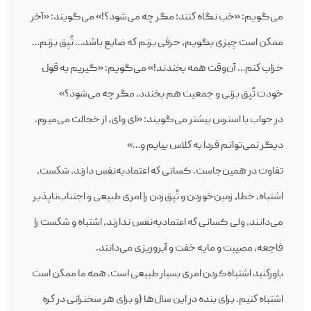
می‌گويم: «خب نگاه كنند؛ مگر چه می‌شود؟!» می‌گويند: «آخر
ممكن است چيزی بگویم، حرفی بزنم كه ضايع باشد… تُپق بزنم…
خراب كنم… آن‌وقت همه بخندند!» می‌گويم: «گیریم به قول
خودت تُپق بزنی و جمعيت هم بخندد، مگر چه می‌شود؟»
در جواب با استرس بيشتر می‌گويند: «ای وای، از خجالت می‌ميرم.
ديگر نمی‌توانم فردا به كلاس بيایم و…»
تفاوت در همين‌جاست. کسانی كه اعتمادبه‌نفس دارند، شكست،
اشتباه، خطا، زمين‌خوردن و تُپق‌زدن را امری طبيعی و اجتناب‌ناپذير
می‌دانند، ولی کسانی كه اعتمادبه‌نفس ندارند، اشتباه و شكست را
فاجعه، مصيبت و مايه‌ خفت و آبروريزی می‌دانند.
باوركنيد اشتباه‌کردن امری بسيار طبيعی است. همه‌ ما ممكن است
اشتباه كنيم. برای بنده در اين سال‌ها (و برای هر سخنرانی در كره‌