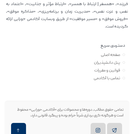
فرزند»، «همسفر | ارتباط با همسر»، «ارتباط مؤثر و جذابیت»، «اعتماد به
نفس و عزت نفس»، «مدیریت زمان و برنامه‌ریزی»، «مذاکره موفق»،
«فروش موفق» و «مسیر موفقیت» از طریق وبسایت آکادمی حورایی ارائه
گردیده است.
دسترسی سریع
صفحه اصلی
پنل دانشپذیران
قوانین و مقررات
تماس با آکادمی
تمامی حقوق مطالب، دوره‌ها و محصولات برای «آکادمی حورایی» محفوظ
است و هرگونه کپی برداری شرعاً حرام بوده و پیگرد قانونی دارد.