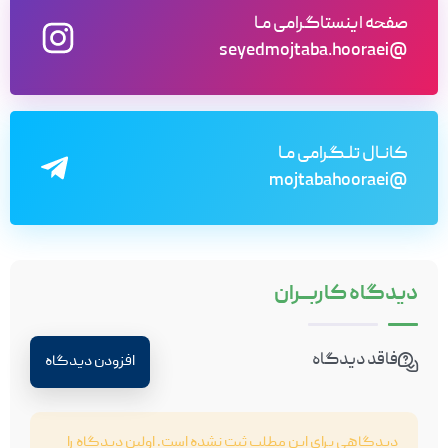
صفحه اینستاگرامی مـا
@seyedmojtaba.hooraei
کانـال تلـگرامی مـا
@mojtabahooraei
دیدگاه
کاربـــران
فاقد دیدگاه
افزودن دیدگاه
دیدگاهی برای این مطلب ثبت نشده است. اولین دیدگاه را