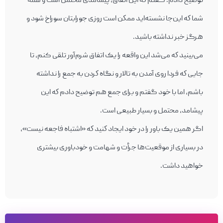
توضيح دادم. گفتم كه اين اتفاق، پيشامدی محتمل است و همه‌
شما كه این‌جا نشسته‌ايد ممكن است روزی جورابتان سوراخ شود و
هرگز خبر نداشته باشيد.
می‌بينيد كه می‌شد اين واقعه را يک اتفاق شرم‌آور تلقی کنم، تا
جايی كه فردا روی آمدن به تالار و نگاه كردن به جمع را نداشته
باشم، اما با خود گفتم و برای جمع هم توضيح دادم كه اين
پیشامد، محتمل و بسيار طبيعی است.
اگر همين یک باور را در خود ايجاد كنيد كه «اشتباه فاجعه نيست»،
در بسياری از موقعيت‌ها جرأت و شهامت و خودباوری بيشتری
خواهید داشت.