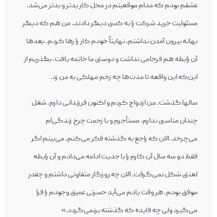
عشقم بودم که مدام موقعیتم در محل کار بدتر و بدتر می‌‎شد.
مسئولیت خرید شرکت را به کسی دیگر دادند. من هم که دیگر
بهانه بیرون آمدن نداشتم، نهایتاً خودم کار را رها کردم. بعدها
آن رابطه هم فرجامی نداشت و دوستی ما خاتمه یافت. بگذریم از
این‌که این واقعه تا مدت‌ها چه زخم مهلکی به من زد.
سال‎ها گذشت. من ازدواج کردم و اکنون فرزندانی دارم. شغل
چندان مناسبی ندارم. مستأجرم و با زحمت چرخ زندگی‌‎ام
می‌چرخد. الان که راجع به گذشته فکر می‌کنم، می‌بینم اگر
فقط دو سه سال آن کارم را با جدیت ادامه می‌‎دادم و آن رابطه
لعنتی شکل نمی‌گرفت، الان چه روزگار متفاوتی داشتم و چقدر
موفق بودم. هر وقت یادم می‌آید حسرتی عمیق وجودم را فرا
می‌گیرد ولی چه فایده که گذشته برنمی‌گردد.»