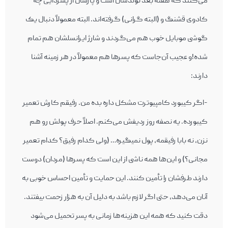
می‌‎کنند که هفته بعد تولدشان است و پارسال از پسردایی چه
کادوی قشنگ و (البته گرانی) گرفته‌‎اند. البته معمولاً دنبال یک
گوشی موبایل خوب هم می‌گردند و شارژ ایرانسل‎شان هم تمام
شده!و عجیب آن‌جاست که پسرها هم معمولاً در هر زمینه‎ آشنا
دارند:
-اگر کی‎بورد کامپیوترت مشکل داره بده من. رفیقم کارش تعمیر
کی‎بورده. یه نصفه روز ردیفش می‌کنم. اصلاً حرف پولش رو هم
نزن، نه بابا رفیقمه، پول نمی‎گیره… (ولی کدام رفیق؟ کدام تعمیر
مجانی؟) و این‌ها همه ناشی از این است که پسرها (مردان) دوست
دارند طرف‎شان را تأمین کنند. این حمایت و تأمین احساس خوبی به
آنان می‌دهد، حتی اگر لازم باشد به دلیل آن به هزار زحمت بیفتند.
دقت کنید که همه این‎ هزینه‌ها زمانی به پسر تحمیل می‌‎شود