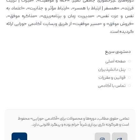
دوره‌های غیرحضوری جامعی نظیر: «NLP و موفقیت»، «میراث | تربیت
فرزند»، «همسفر | ارتباط با همسر»، «ارتباط مؤثر و جذابیت»، «اعتماد به
نفس و عزت نفس»، «مدیریت زمان و برنامه‌ریزی»، «مذاکره موفق»،
«فروش موفق» و «مسیر موفقیت» از طریق وبسایت آکادمی حورایی ارائه
گردیده است.
دسترسی سریع
صفحه اصلی
پنل دانشپذیران
قوانین و مقررات
تماس با آکادمی
تمامی حقوق مطالب، دوره‌ها و محصولات برای «آکادمی حورایی» محفوظ
است و هرگونه کپی برداری شرعاً حرام بوده و پیگرد قانونی دارد.