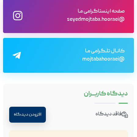
صفحه اینستاگرامی مـا
@seyedmojtaba.hooraei
کانـال تلـگرامی مـا
@mojtabahooraei
دیدگاه
کاربـــران
فاقد دیدگاه
افزودن دیدگاه