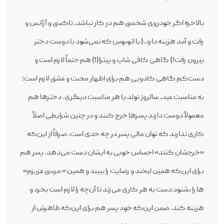
بالاخره اگر خودروی شخصی هم در کار نباشد، تاکسی و آژانس و
رفت و آمد هزینه دارد.( با اتوبوس که نمی‌‎شود با دوست دختر
بیرون رفت!) گاهی کافی شاپ و پیتزا(!) هم حتماً لازم است و
دست‌کم گاهی کادویی هم برای اظهار محبت و عشق لازم است؛
به مناسبت عید، سالروز تولد یا هر مناسبت دیگری. دخترها هم
معمولاً دوست دارند پسرها خرج کنند و در چنین شرایطی اصلاً
کاری ندارند که توان مالی پسر در چه حدی است. صرفاً از این‌که
«خرجشان کنند» احساس خوبی به ایشان دست می‌‎دهد. پسر هم
برای این‌که همین لبخند و رضایت را ببیند و همین « مرسی عزیزم»
ها را بشنود دست به هر کاری می‌زند تا آن‌چه را لازم است بخرد و
هزینه کند. ضمن این‌که خود پسر هم برای این‌که ظاهرش از