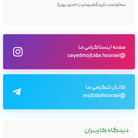
سخاوتمند دارید(علیرضا و یا کسی بهتر).
صفحه اینستاگرامی مـا
@seyedmojtaba.hooraei
کانـال تلـگرامی مـا
@mojtabahooraei
دیدگاه
کاربـــران