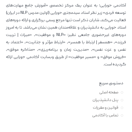
آکادمی حورایی؛ به عنوان یک مرکز تخصصی «آموزش جامع مهارت‌های
توسعه فردی» زیر نظر استاد سیدمجتبی حورایی (اولین مدرس NLP در ایران)
فعالیت می‌کند. شایان ذکر است تنها مرجع رسمی برگزاری و ارائه دوره‌های
استاد حورایی به دانشپذیران و علاقه‌مندان همین نشان می‌باشد. تا به امروز
دوره‌های غیرحضوری جامعی نظیر: «NLP و موفقیت»، «میراث | تربیت
فرزند»، «همسفر | ارتباط با همسر»، «ارتباط مؤثر و جذابیت»، «اعتماد به
نفس و عزت نفس»، «مدیریت زمان و برنامه‌ریزی»، «مذاکره موفق»،
«فروش موفق» و «مسیر موفقیت» از طریق وبسایت آکادمی حورایی ارائه
گردیده است.
دسترسی سریع
صفحه اصلی
پنل دانشپذیران
قوانین و مقررات
تماس با آکادمی