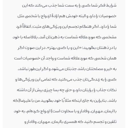
شرایط فکر شما کسی را به سمت شما جذب می‌کند که این
خصوصیات را دارد و البته خودش هم ارادۀ ازدواج با شخصی مثل
شما را دارد. اگر هنگام تجسم این ویژگی‌های مثبت، اتفاقاً فرد
مشخصی که موردعلاقه شماست به ذهن‌تان آمد، بلافاصله با خود
یا در ذهنتان بگویید: « این و یا کسی بهتر». در این صورت اگر
همان شخصی که موردعلاقه شماست و واجد آن خصوصیات است
به خیر و مصلحت‎تان باشد جذب‎تان می‌شود و اگر این‌طور نباشد،
کسی را به زندگی‌تان جذب می‌‎کنید که تمامی این ویژگی‌‎ها و
نکات جذاب را برایتان دارد و حتی چه بسا چیزی بیش از آن داشته
باشد. بنابراین به جای اینکه مثلا ًبا خود بگویید من با علیرضا(که
با ایمان، مهربان، وفادار و با سخاوت است) ازدواج کرده‌‎ام، به خود
تلقین و تجسم کنید که همسری باایمان، مهربان، وفادار و