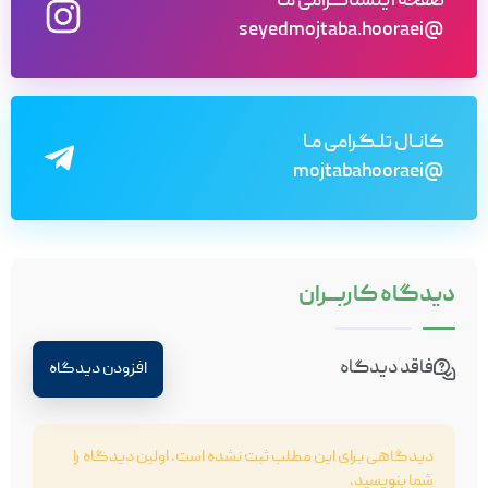
صفحه اینستاگرامی مـا
@seyedmojtaba.hooraei
کانـال تلـگرامی مـا
@mojtabahooraei
دیدگاه
کاربـــران
فاقد دیدگاه
افزودن دیدگاه
دیدگاهی برای این مطلب ثبت نشده است. اولین دیدگاه را
شما بنویسید.