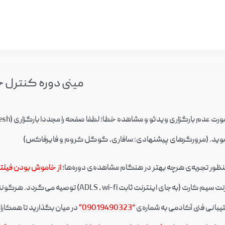
مینی دوره کنترل
ید. (مرورگرهای پیشنهادی: سافاری، گوگل کروم و فایرفاکس)
نظور تجربه‌ی هرچه بهتر در هنگام مشاهده‌ی دوره‌ها؛
از خاموش بودن فیل
ی اینترنت ثابت ADLS , wi-fi) توصیه می‌گردد. هرگونه اختلال احتمالی در پنل دانشجویی را
یبانی فنی آکادمی به شماره‌ی
“09019490323”
در میان بگذارید تا همکار