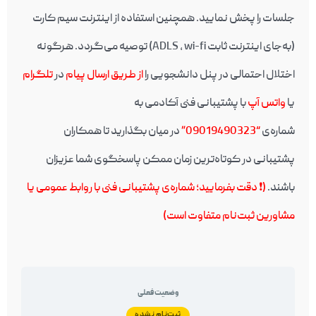
جلسات را پخش نمایید. همچنین استفاده از اینترنت سیم کارت
(به‌جای اینترنت ثابت ADLS , wi-fi) توصیه می‌گردد. هرگونه
اختلال احتمالی در پنل دانشجویی را
از طریق ارسال پیام
در
تلگرام
یا
واتس آپ
با پشتیبانی فنی آکادمی به
شماره‌ی
“09019490323”
در میان بگذارید تا همکاران
پشتیبانی در کوتاه‌ترین زمان ممکن پاسخگوی شما عزیزان
باشند.
(❗️ دقت بفرمایید؛ شماره‌ی پشتیبانی فنی با روابط عمومی یا
مشاورین ثبت‌نام متفاوت است)
وضعیت فعلی
ثبت‌نام نشده